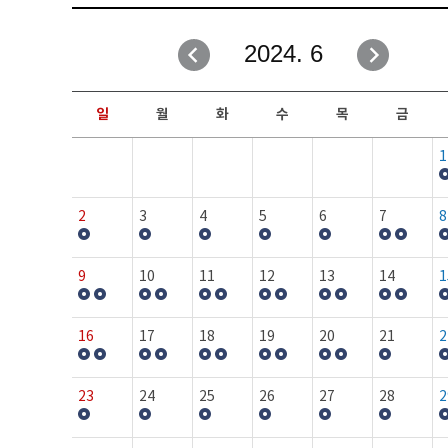
취업성공지원과
자유게시판
2024. 6
창업지원·교육센터
일정안내
현장실습/IPP사업단
보도자료
일
월
화
수
목
금
커뮤니티
행사갤러리
1
홈페이지가이드
프로그램제안
2
3
4
5
6
7
8
9
10
11
12
13
14
1
16
17
18
19
20
21
2
23
24
25
26
27
28
2