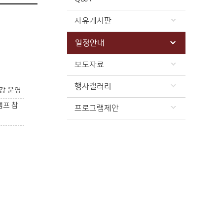
자유게시판
일정안내
보도자료
행사갤러리
강 운영
캠프 참
프로그램제안