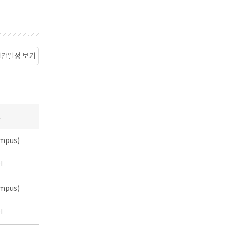
월간일정 보기
소
mpus)
인
mpus)
인