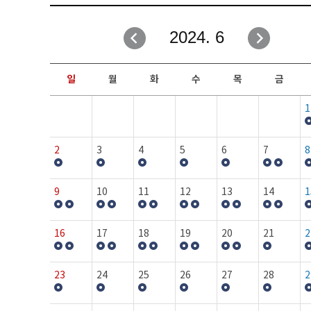
취업성공지원과
자유게시판
2024. 6
창업지원·교육센터
일정안내
현장실습/IPP사업단
보도자료
일
월
화
수
목
금
커뮤니티
행사갤러리
1
홈페이지가이드
프로그램제안
2
3
4
5
6
7
8
9
10
11
12
13
14
1
16
17
18
19
20
21
2
23
24
25
26
27
28
2