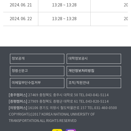
2024. 06. 21
13:28 ~ 13:28
20
2024. 06. 22
13:28 ~ 13:28
20
정보공개
대학정보공시
청렴신문고
개인정보처리방침
이메일무단수집거부
조직/직원안내
[충주캠퍼스]
27469 충청북도 충주시 대학로 50 TEL.043-841-5114
[증평캠퍼스]
27909 충청북도 증평군 대학로 61 TEL.043-820-5114
[의왕캠퍼스]
16106 경기도 의왕시 철도박물관로 157 TEL.031-460-0500
COPYRIGHT(c)2017 KOREA NATIONAL UNIVERSITY OF
TRANSPORTATION.ALL RIGHTS RESERVED