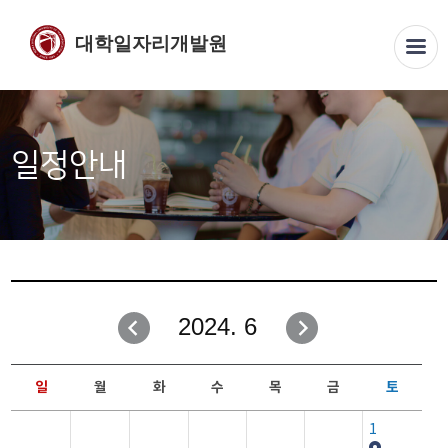
대학일자리개발원
일정안내
2024. 6
일
월
화
수
목
금
토
1