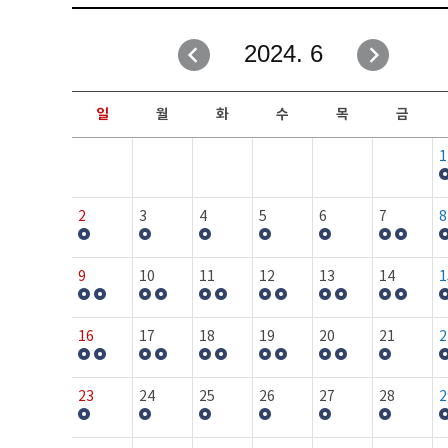
취업성공지원과
자유게시판
2024. 6
창업지원·교육센터
일정안내
현장실습/IPP사업단
보도자료
일
월
화
수
목
금
커뮤니티
행사갤러리
1
홈페이지가이드
프로그램제안
2
3
4
5
6
7
8
9
10
11
12
13
14
1
16
17
18
19
20
21
2
23
24
25
26
27
28
2