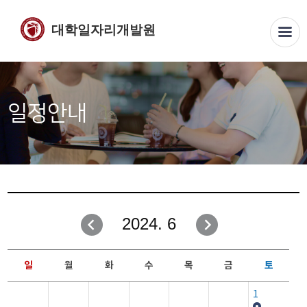
대학일자리개발원
일정안내
2024. 6
일
월
화
수
목
금
토
1