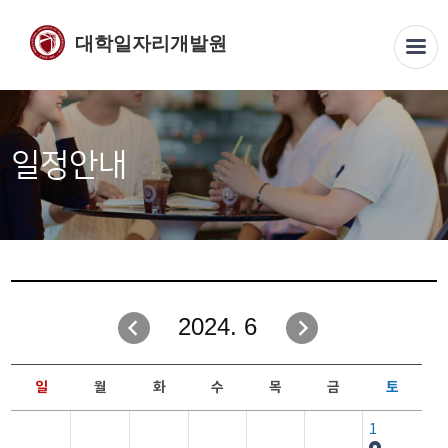
대학일자리개발원
일정안내
2024. 6
일
월
화
수
목
금
토
1