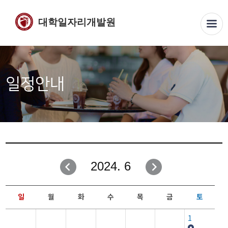
대학일자리개발원
일정안내
2024. 6
일
월
화
수
목
금
토
1