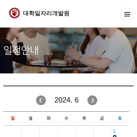
대학일자리개발원
일정안내
2024. 6
일
월
화
수
목
금
토
1