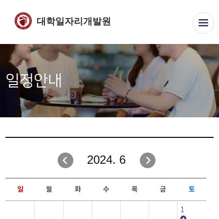
대학일자리개발원
일정안내
2024. 6
일
월
화
수
목
금
토
1