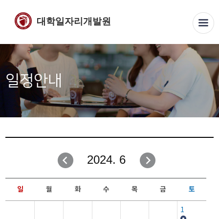
대학일자리개발원
일정안내
2024. 6
일
월
화
수
목
금
토
1