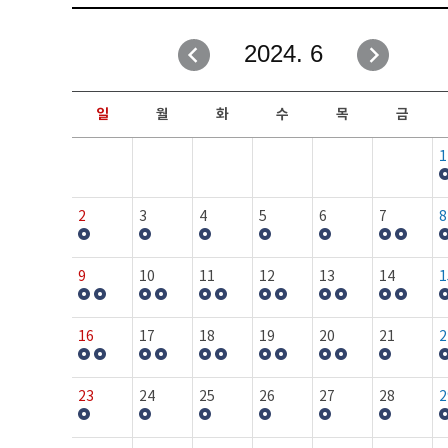
취업성공지원과
자유게시판
2024. 6
창업지원·교육센터
일정안내
현장실습/IPP사업단
보도자료
일
월
화
수
목
금
커뮤니티
행사갤러리
1
홈페이지가이드
프로그램제안
2
3
4
5
6
7
8
9
10
11
12
13
14
1
16
17
18
19
20
21
2
23
24
25
26
27
28
2