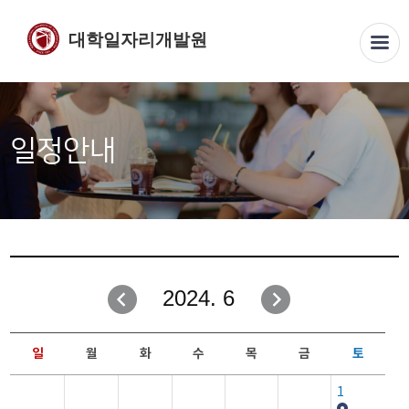
대학일자리개발원
일정안내
2024. 6
일
월
화
수
목
금
토
1