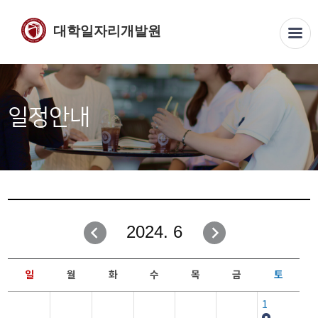
대학일자리개발원
일정안내
2024. 6
일
월
화
수
목
금
토
1