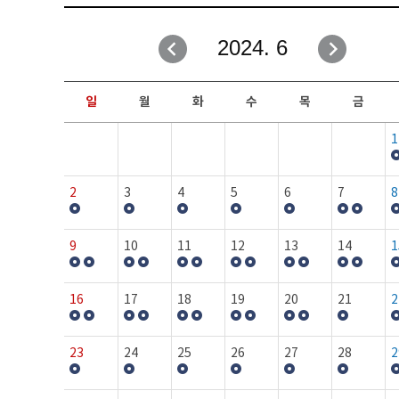
취업성공지원과
자유게시판
2024. 6
창업지원·교육센터
일정안내
현장실습/IPP사업단
보도자료
일
월
화
수
목
금
커뮤니티
행사갤러리
1
홈페이지가이드
프로그램제안
2
3
4
5
6
7
8
9
10
11
12
13
14
1
16
17
18
19
20
21
2
23
24
25
26
27
28
2