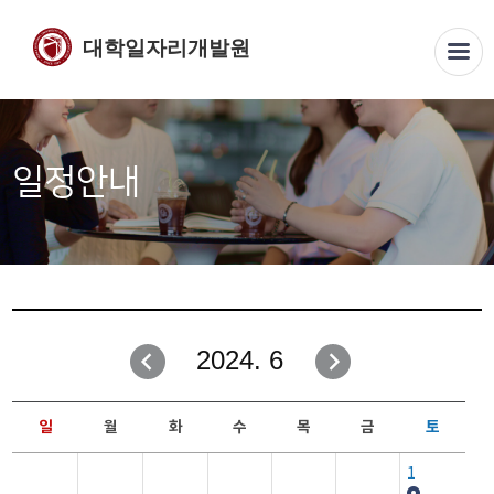
대학일자리개발원
일정안내
2024. 6
일
월
화
수
목
금
토
1