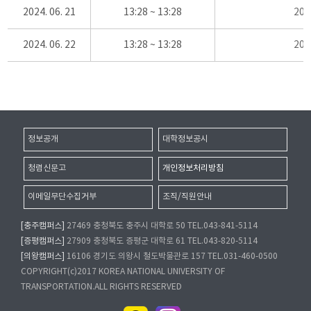
2024. 06. 21
13:28 ~ 13:28
20
2024. 06. 22
13:28 ~ 13:28
20
정보공개
대학정보공시
청렴신문고
개인정보처리방침
이메일무단수집거부
조직/직원안내
[충주캠퍼스]
27469 충청북도 충주시 대학로 50 TEL.043-841-5114
[증평캠퍼스]
27909 충청북도 증평군 대학로 61 TEL.043-820-5114
[의왕캠퍼스]
16106 경기도 의왕시 철도박물관로 157 TEL.031-460-0500
COPYRIGHT(c)2017 KOREA NATIONAL UNIVERSITY OF
TRANSPORTATION.ALL RIGHTS RESERVED