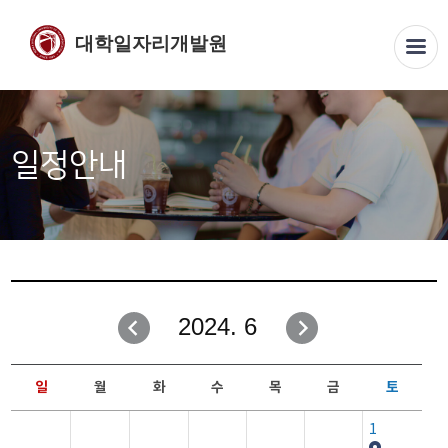
대학일자리개발원
일정안내
2024. 6
일
월
화
수
목
금
토
1