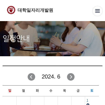
대학일자리개발원
일정안내
2024. 6
일
월
화
수
목
금
토
1