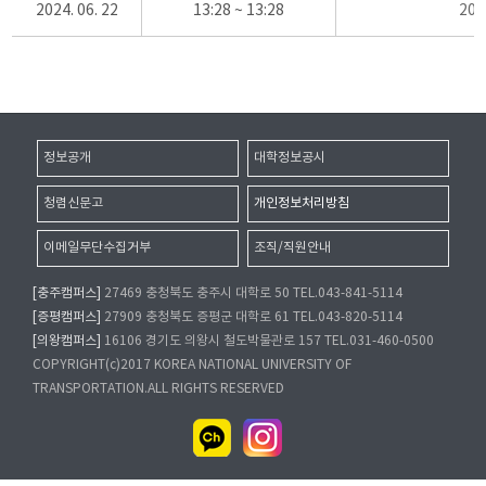
2024. 06. 22
13:28 ~ 13:28
20
정보공개
대학정보공시
청렴신문고
개인정보처리방침
이메일무단수집거부
조직/직원안내
[충주캠퍼스]
27469 충청북도 충주시 대학로 50 TEL.043-841-5114
[증평캠퍼스]
27909 충청북도 증평군 대학로 61 TEL.043-820-5114
[의왕캠퍼스]
16106 경기도 의왕시 철도박물관로 157 TEL.031-460-0500
COPYRIGHT(c)2017 KOREA NATIONAL UNIVERSITY OF
TRANSPORTATION.ALL RIGHTS RESERVED