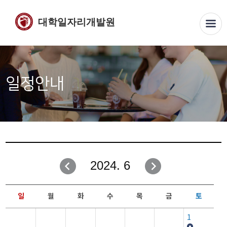
대학일자리개발원
일정안내
2024. 6
일
월
화
수
목
금
토
1