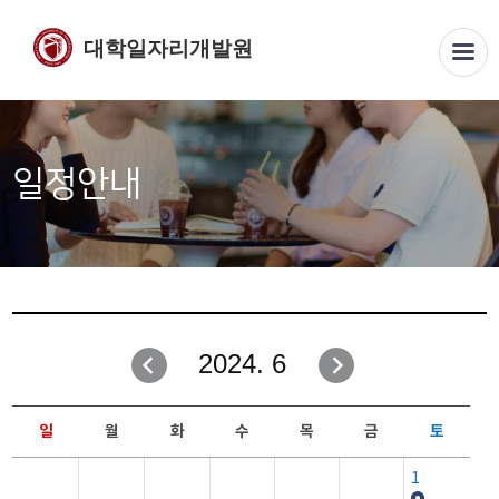
대학일자리개발원
일정안내
2024. 6
일
월
화
수
목
금
토
1