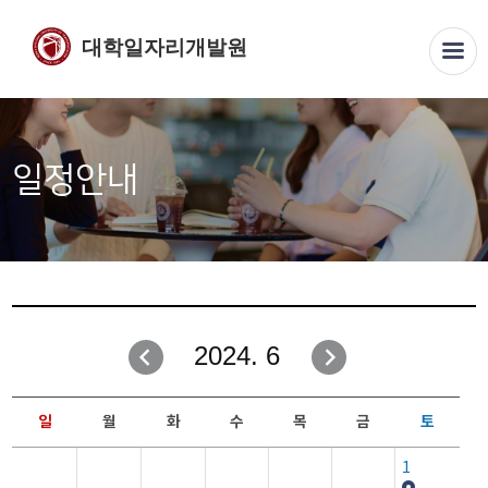
대학일자리개발원
일정안내
2024. 6
일
월
화
수
목
금
토
1