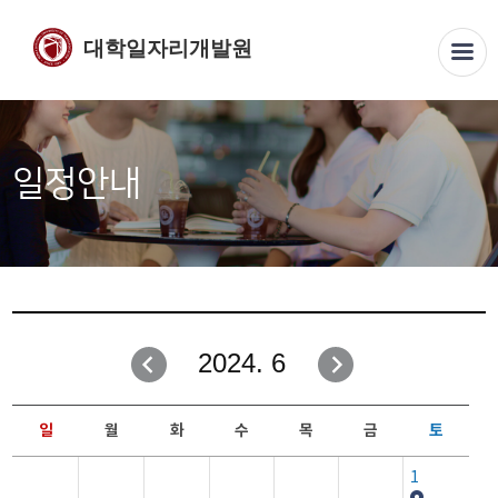
대학일자리개발원
일정안내
2024. 6
일
월
화
수
목
금
토
1