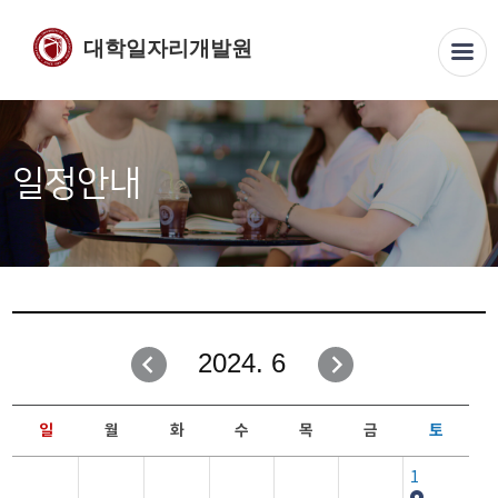
대학일자리개발원
일정안내
2024. 6
일
월
화
수
목
금
토
1