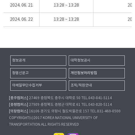
2024. 06. 21
13:28 ~ 13:28
20
2024. 06. 22
13:28 ~ 13:28
20
정보공개
대학정보공시
청렴신문고
개인정보처리방침
이메일무단수집거부
조직/직원안내
[충주캠퍼스]
27469 충청북도 충주시 대학로 50 TEL.043-841-5114
[증평캠퍼스]
27909 충청북도 증평군 대학로 61 TEL.043-820-5114
[의왕캠퍼스]
16106 경기도 의왕시 철도박물관로 157 TEL.031-460-0500
COPYRIGHT(c)2017 KOREA NATIONAL UNIVERSITY OF
TRANSPORTATION.ALL RIGHTS RESERVED