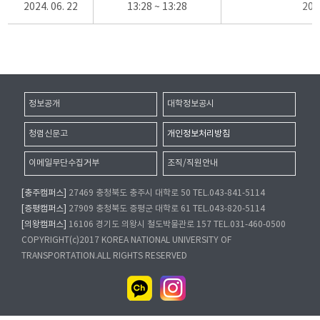
2024. 06. 22
13:28 ~ 13:28
20
정보공개
대학정보공시
청렴신문고
개인정보처리방침
이메일무단수집거부
조직/직원안내
[충주캠퍼스]
27469 충청북도 충주시 대학로 50 TEL.043-841-5114
[증평캠퍼스]
27909 충청북도 증평군 대학로 61 TEL.043-820-5114
[의왕캠퍼스]
16106 경기도 의왕시 철도박물관로 157 TEL.031-460-0500
COPYRIGHT(c)2017 KOREA NATIONAL UNIVERSITY OF
TRANSPORTATION.ALL RIGHTS RESERVED