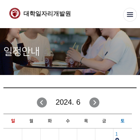
대학일자리개발원
일정안내
2024. 6
일
월
화
수
목
금
토
1