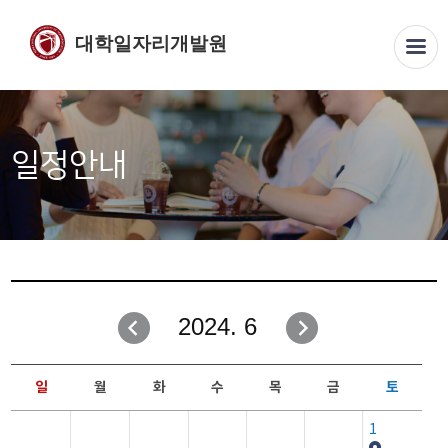
대학일자리개발원
일정안내
2024. 6
일
월
화
수
목
금
토
1