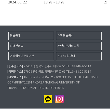
2024. 06. 22
13:28 ~ 13:28
20
정보공개
대학정보공시
청렴신문고
개인정보처리방침
이메일무단수집거부
조직/직원안내
[충주캠퍼스]
27469 충청북도 충주시 대학로 50 TEL.043-841-5114
[증평캠퍼스]
27909 충청북도 증평군 대학로 61 TEL.043-820-5114
[의왕캠퍼스]
16106 경기도 의왕시 철도박물관로 157 TEL.031-460-0500
COPYRIGHT(c)2017 KOREA NATIONAL UNIVERSITY OF
TRANSPORTATION.ALL RIGHTS RESERVED