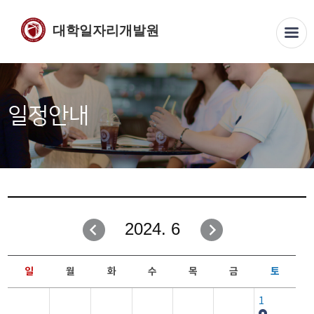
대학일자리개발원
일정안내
2024. 6
일
월
화
수
목
금
토
1