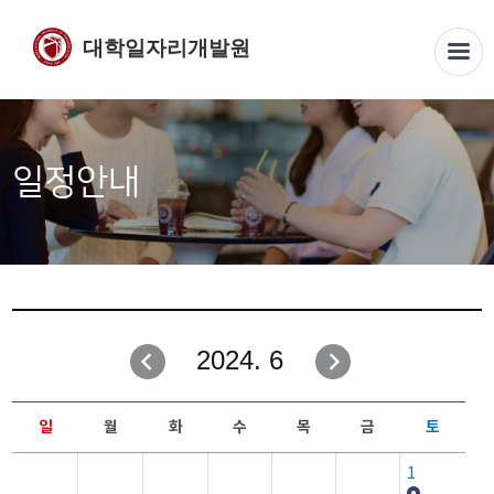
대학일자리개발원
일정안내
2024. 6
일
월
화
수
목
금
토
1