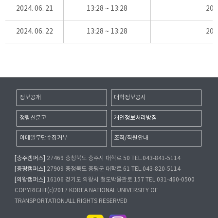
2024. 06. 21
13:28 ~ 13:28
20
2024. 06. 22
13:28 ~ 13:28
20
정보공개
대학정보공시
청렴신문고
개인정보처리방침
이메일무단수집거부
조직/직원안내
[충주캠퍼스]
27469 충청북도 충주시 대학로 50 TEL.043-841-5114
[증평캠퍼스]
27909 충청북도 증평군 대학로 61 TEL.043-820-5114
[의왕캠퍼스]
16106 경기도 의왕시 철도박물관로 157 TEL.031-460-0500
COPYRIGHT(c)2017 KOREA NATIONAL UNIVERSITY OF
TRANSPORTATION.ALL RIGHTS RESERVED