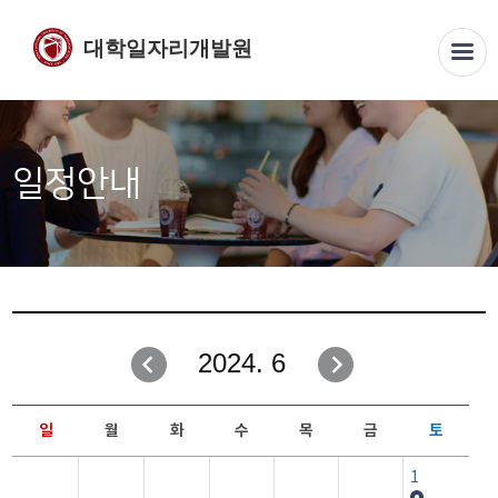
대학일자리개발원
일정안내
2024. 6
일
월
화
수
목
금
토
1