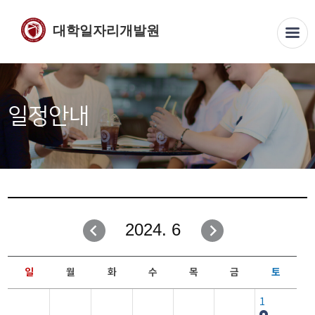
대학일자리개발원
일정안내
2024. 6
일
월
화
수
목
금
토
1