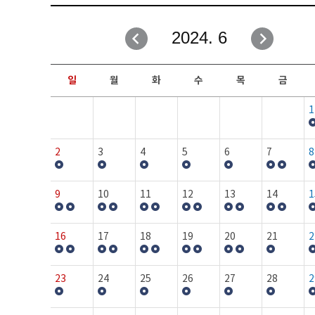
취업성공지원과
자유게시판
2024. 6
창업지원·교육센터
일정안내
현장실습/IPP사업단
보도자료
일
월
화
수
목
금
커뮤니티
행사갤러리
1
홈페이지가이드
프로그램제안
2
3
4
5
6
7
8
9
10
11
12
13
14
1
16
17
18
19
20
21
2
23
24
25
26
27
28
2