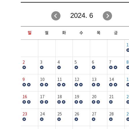
취업성공지원과
자유게시판
2024. 6
창업지원·교육센터
일정안내
현장실습/IPP사업단
보도자료
일
월
화
수
목
금
커뮤니티
행사갤러리
1
홈페이지가이드
프로그램제안
2
3
4
5
6
7
8
9
10
11
12
13
14
1
16
17
18
19
20
21
2
23
24
25
26
27
28
2