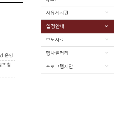
자유게시판
일정안내
보도자료
행사갤러리
강 운영
캠프 참
프로그램제안