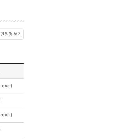
월간일정 보기
소
mpus)
인
mpus)
인