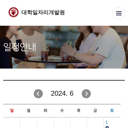
대학일자리개발원
일정안내
2024. 6
일
월
화
수
목
금
토
1