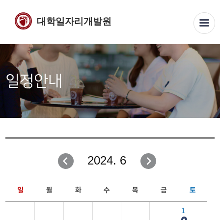
대학일자리개발원
일정안내
2024. 6
일
월
화
수
목
금
토
1