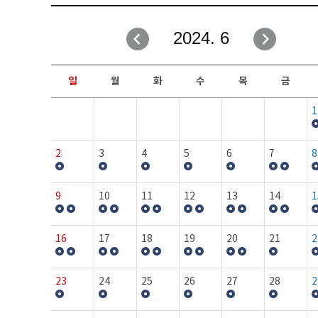
취업성공지원과
자유게시판
2024. 6
창업지원·교육센터
일정안내
현장실습/IPP사업단
보도자료
일
월
화
수
목
금
커뮤니티
행사갤러리
1
홈페이지가이드
프로그램제안
2
3
4
5
6
7
8
9
10
11
12
13
14
1
16
17
18
19
20
21
2
23
24
25
26
27
28
2