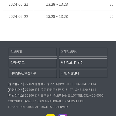
2024. 06. 21
13:28 ~ 13:28
20
2024. 06. 22
13:28 ~ 13:28
20
정보공개
대학정보공시
청렴신문고
개인정보처리방침
이메일무단수집거부
조직/직원안내
[충주캠퍼스]
27469 충청북도 충주시 대학로 50 TEL.043-841-5114
[증평캠퍼스]
27909 충청북도 증평군 대학로 61 TEL.043-820-5114
[의왕캠퍼스]
16106 경기도 의왕시 철도박물관로 157 TEL.031-460-0500
COPYRIGHT(c)2017 KOREA NATIONAL UNIVERSITY OF
TRANSPORTATION.ALL RIGHTS RESERVED