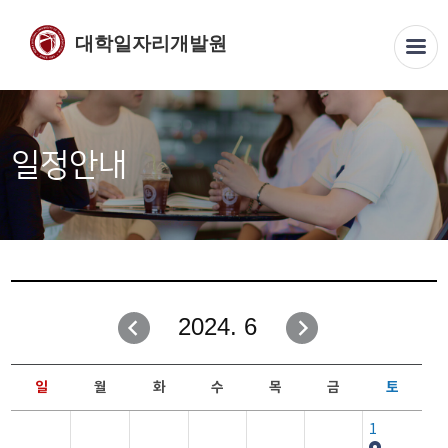
대학일자리개발원
일정안내
2024. 6
일
월
화
수
목
금
토
1