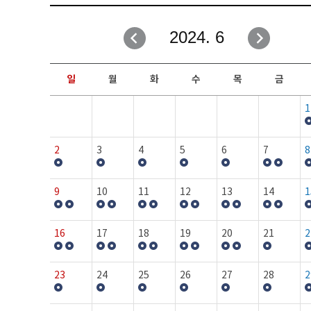
취업성공지원과
자유게시판
2024. 6
창업지원·교육센터
일정안내
현장실습/IPP사업단
보도자료
일
월
화
수
목
금
커뮤니티
행사갤러리
1
홈페이지가이드
프로그램제안
2
3
4
5
6
7
8
9
10
11
12
13
14
1
16
17
18
19
20
21
2
23
24
25
26
27
28
2