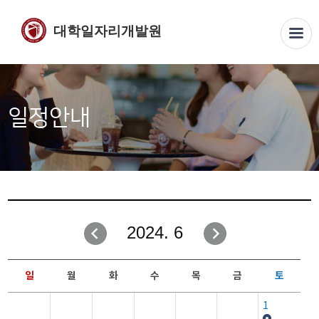
대학일자리개발원
일정안내
2024. 6
일
월
화
수
목
금
토
1