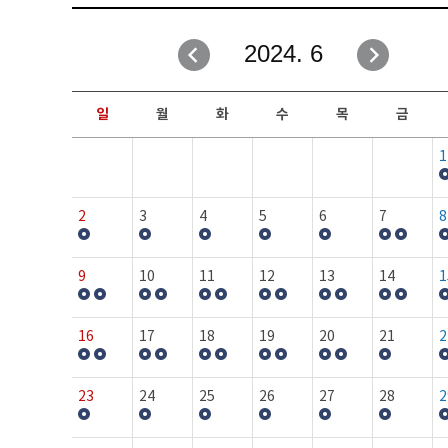
취업성공지원과
자유게시판
2024. 6
창업지원·교육센터
일정안내
현장실습/IPP사업단
보도자료
일
월
화
수
목
금
커뮤니티
행사갤러리
1
홈페이지가이드
프로그램제안
2
3
4
5
6
7
8
9
10
11
12
13
14
1
16
17
18
19
20
21
2
23
24
25
26
27
28
2