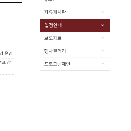
자유게시판
일정안내
보도자료
행사갤러리
강 운영
캠프 참
프로그램제안