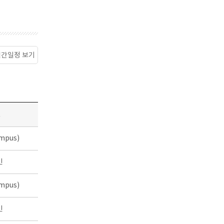
월간일정 보기
소
mpus)
인
mpus)
인