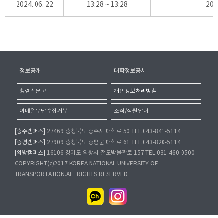
2024. 06. 22
13:28 ~ 13:28
20
정보공개
대학정보공시
청렴신문고
개인정보처리방침
이메일무단수집거부
조직/직원안내
[충주캠퍼스]
27469 충청북도 충주시 대학로 50 TEL.043-841-5114
[증평캠퍼스]
27909 충청북도 증평군 대학로 61 TEL.043-820-5114
[의왕캠퍼스]
16106 경기도 의왕시 철도박물관로 157 TEL.031-460-0500
COPYRIGHT(c)2017 KOREA NATIONAL UNIVERSITY OF
TRANSPORTATION.ALL RIGHTS RESERVED