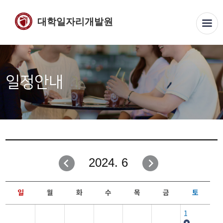
대학일자리개발원
일정안내
2024. 6
일
월
화
수
목
금
토
1