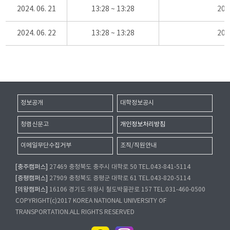
2024. 06. 21
13:28 ~ 13:28
20
2024. 06. 22
13:28 ~ 13:28
20
정보공개
대학정보공시
청렴신문고
개인정보처리방침
이메일무단수집거부
조직/직원안내
[충주캠퍼스]
27469 충청북도 충주시 대학로 50 TEL.043-841-5114
[증평캠퍼스]
27909 충청북도 증평군 대학로 61 TEL.043-820-5114
[의왕캠퍼스]
16106 경기도 의왕시 철도박물관로 157 TEL.031-460-0500
COPYRIGHT(c)2017 KOREA NATIONAL UNIVERSITY OF
TRANSPORTATION.ALL RIGHTS RESERVED