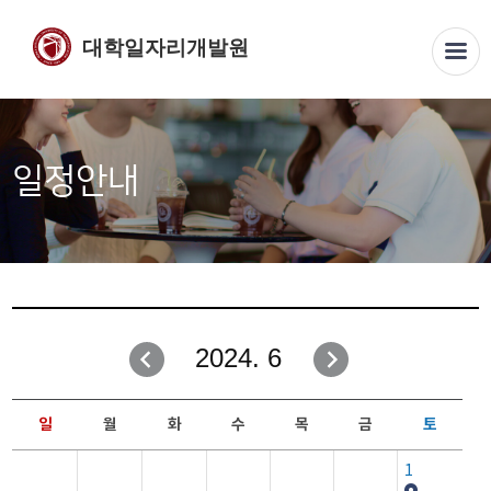
대학일자리개발원
일정안내
2024. 6
일
월
화
수
목
금
토
1