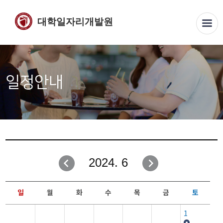
대학일자리개발원
일정안내
2024. 6
일
월
화
수
목
금
토
1