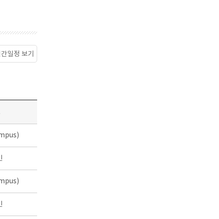
월간일정 보기
소
mpus)
인
mpus)
인