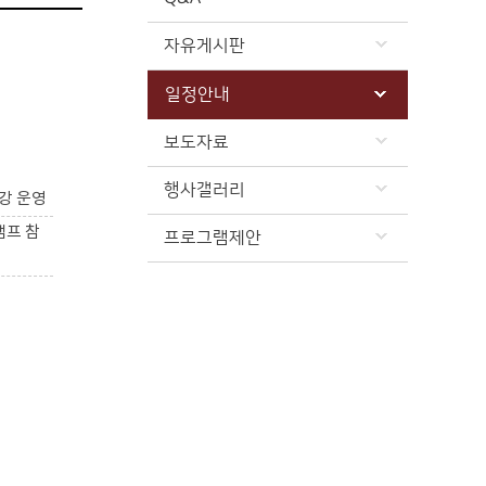
자유게시판
일정안내
보도자료
행사갤러리
강 운영
캠프 참
프로그램제안