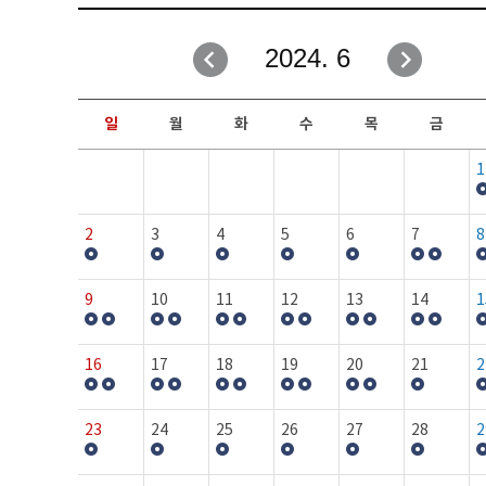
취업성공지원과
자유게시판
2024. 6
창업지원·교육센터
일정안내
현장실습/IPP사업단
보도자료
일
월
화
수
목
금
커뮤니티
행사갤러리
1
홈페이지가이드
프로그램제안
2
3
4
5
6
7
8
9
10
11
12
13
14
1
16
17
18
19
20
21
2
23
24
25
26
27
28
2