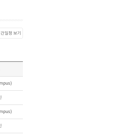
월간일정 보기
소
mpus)
인
mpus)
인