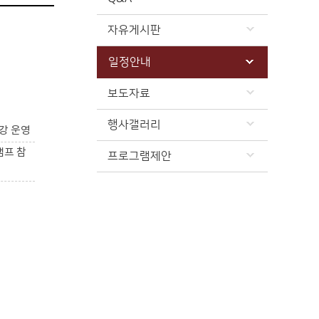
자유게시판
일정안내
보도자료
행사갤러리
강 운영
캠프 참
프로그램제안