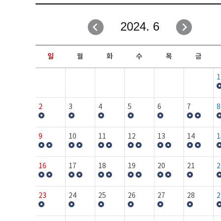
취업성공지원과
자유게시판
2024. 6
창업지원·교육센터
일정안내
현장실습/IPP사업단
보도자료
일
월
화
수
목
금
커뮤니티
행사갤러리
1
홈페이지가이드
프로그램제안
2
3
4
5
6
7
8
9
10
11
12
13
14
1
16
17
18
19
20
21
2
23
24
25
26
27
28
2