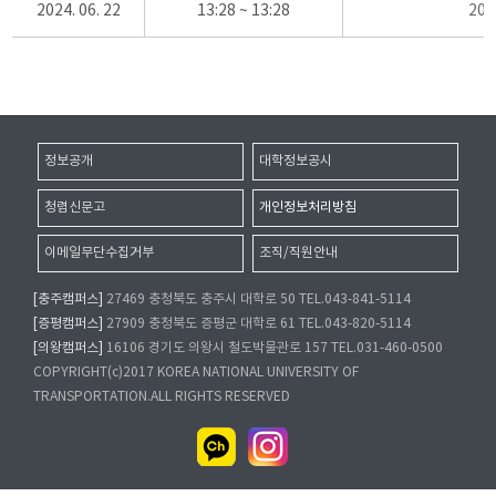
2024. 06. 22
13:28 ~ 13:28
20
정보공개
대학정보공시
청렴신문고
개인정보처리방침
이메일무단수집거부
조직/직원안내
[충주캠퍼스]
27469 충청북도 충주시 대학로 50 TEL.043-841-5114
[증평캠퍼스]
27909 충청북도 증평군 대학로 61 TEL.043-820-5114
[의왕캠퍼스]
16106 경기도 의왕시 철도박물관로 157 TEL.031-460-0500
COPYRIGHT(c)2017 KOREA NATIONAL UNIVERSITY OF
TRANSPORTATION.ALL RIGHTS RESERVED