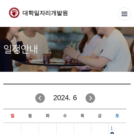
대학일자리개발원
일정안내
2024. 6
일
월
화
수
목
금
토
1