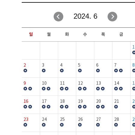
취업성공지원과
자유게시판
2024. 6
창업지원·교육센터
일정안내
현장실습/IPP사업단
보도자료
일
월
화
수
목
금
커뮤니티
행사갤러리
1
홈페이지가이드
프로그램제안
2
3
4
5
6
7
8
9
10
11
12
13
14
1
16
17
18
19
20
21
2
23
24
25
26
27
28
2