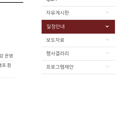
자유게시판
일정안내
보도자료
행사갤러리
강 운영
캠프 참
프로그램제안