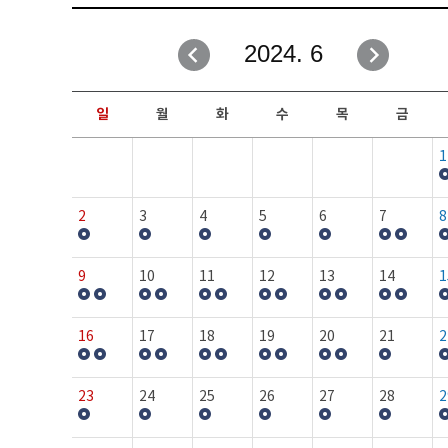
취업성공지원과
자유게시판
2024. 6
창업지원·교육센터
일정안내
현장실습/IPP사업단
보도자료
일
월
화
수
목
금
커뮤니티
행사갤러리
1
홈페이지가이드
프로그램제안
2
3
4
5
6
7
8
9
10
11
12
13
14
1
16
17
18
19
20
21
2
23
24
25
26
27
28
2