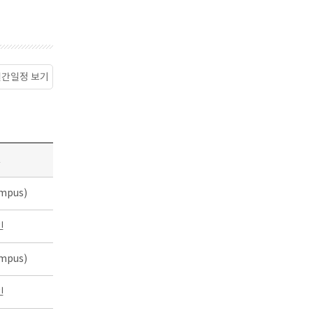
월간일정 보기
소
mpus)
인
mpus)
인