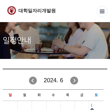
대학일자리개발원
일정안내
2024. 6
일
월
화
수
목
금
토
1