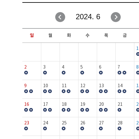
취업성공지원과
자유게시판
2024. 6
창업지원·교육센터
일정안내
현장실습/IPP사업단
보도자료
일
월
화
수
목
금
커뮤니티
행사갤러리
1
홈페이지가이드
프로그램제안
2
3
4
5
6
7
8
9
10
11
12
13
14
1
16
17
18
19
20
21
2
23
24
25
26
27
28
2