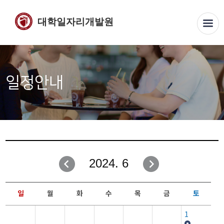
대학일자리개발원
일정안내
2024. 6
일
월
화
수
목
금
토
1