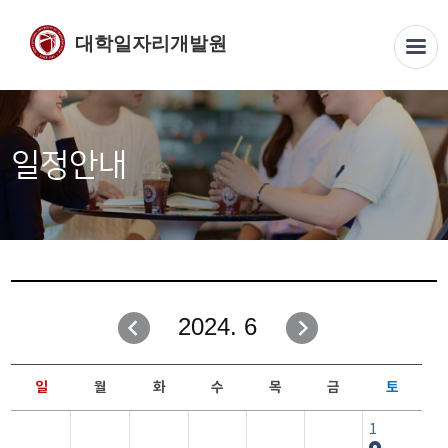
대학일자리개발원
일정안내
2024. 6
일
월
화
수
목
금
토
1