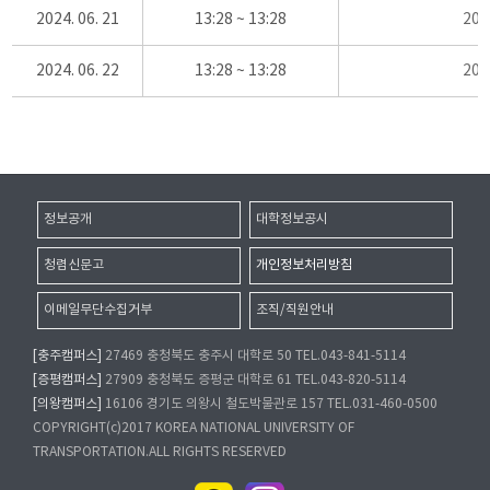
2024. 06. 21
13:28 ~ 13:28
20
2024. 06. 22
13:28 ~ 13:28
20
정보공개
대학정보공시
청렴신문고
개인정보처리방침
이메일무단수집거부
조직/직원안내
[충주캠퍼스]
27469 충청북도 충주시 대학로 50 TEL.043-841-5114
[증평캠퍼스]
27909 충청북도 증평군 대학로 61 TEL.043-820-5114
[의왕캠퍼스]
16106 경기도 의왕시 철도박물관로 157 TEL.031-460-0500
COPYRIGHT(c)2017 KOREA NATIONAL UNIVERSITY OF
TRANSPORTATION.ALL RIGHTS RESERVED