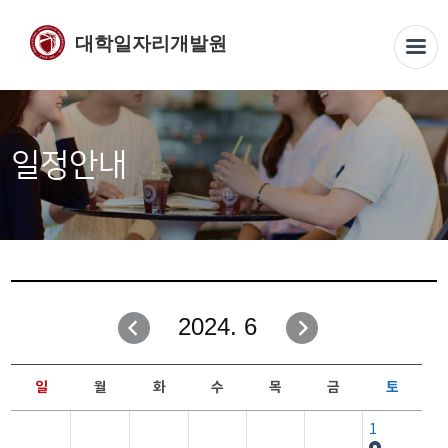
대학일자리개발원
일정안내
2024. 6
일
월
화
수
목
금
토
1